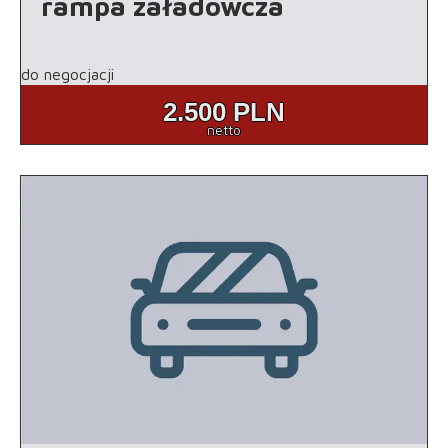
rampa załadowcza
do negocjacji
2.500
PLN
netto