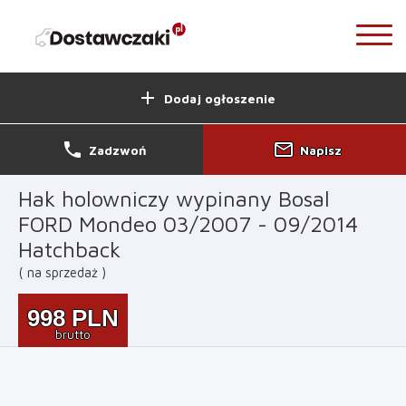
add
Dodaj ogłoszenie
phone
mail_outline
Zadzwoń
Napisz
Hak holowniczy wypinany Bosal
FORD Mondeo 03/2007 - 09/2014
Hatchback
na sprzedaż
998
PLN
brutto