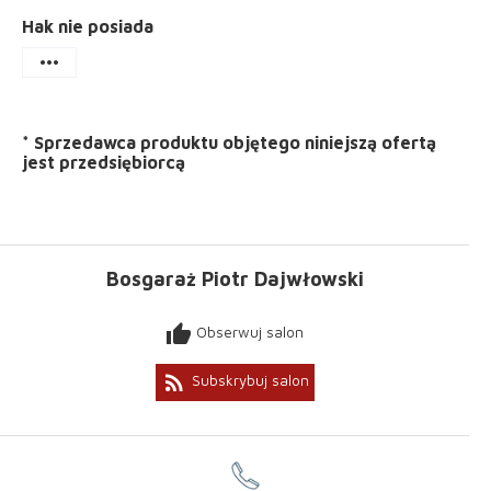
Hak nie posiada
more_horiz
*
Sprzedawca produktu objętego niniejszą ofertą
jest
przedsiębiorcą
Bosgaraż Piotr Dajwłowski
thumb_up
Obserwuj salon
rss_feed
Subskrybuj salon