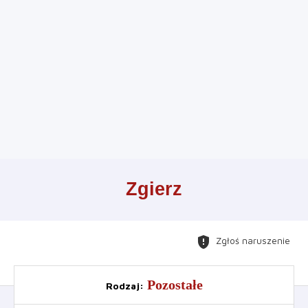
Leaflet
+
Zgierz
−
gpp_maybe
Zgłoś naruszenie
Pozostałe
Rodzaj
: