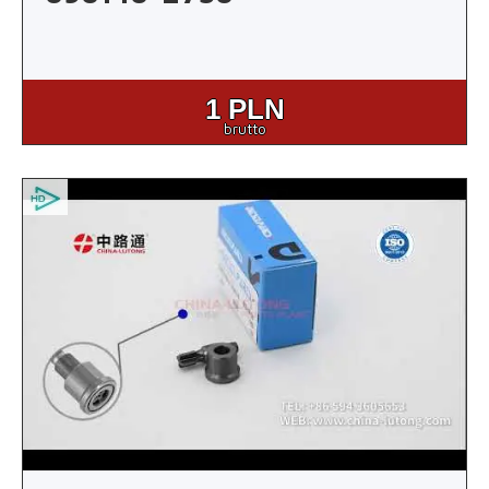
1
PLN
brutto