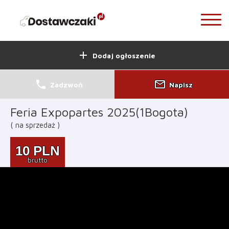
add
Dodaj ogłoszenie
phone
mail_outline
Zadzwoń
Napisz
Feria Expopartes 2025(1Bogota)
na sprzedaż
10
PLN
brutto